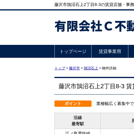
藤沢市鵠沼石上2丁目8-3の賃貸店舗・事務所
有限会社Ｃ不
トップページ
賃貸事業用
トップ
>
藤沢市
>
鵠沼石上
>
物件詳細
藤沢市鵠沼石上2丁目8-3 
ポイント
業種幅広く募集中で
沿線
最寄駅
江ノ島電鉄線