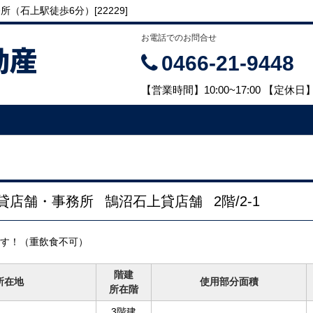
（石上駅徒歩6分）[22229]
お電話でのお問合せ
動産
0466-21-9448
【営業時間】10:00~17:00 【定
賃貸店舗・事務所
鵠沼石上貸店舗
2階/2-1
す！（重飲食不可）
階建
所在地
使用部分面積
所在階
3階建