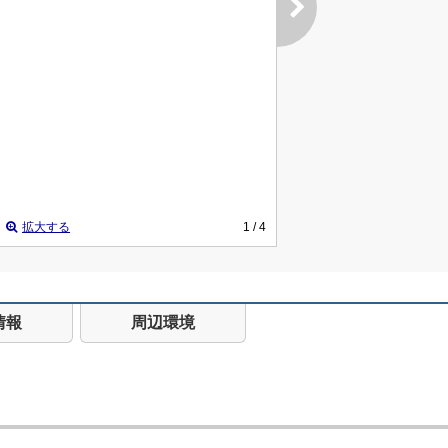
拡大する
1
/ 4
情報
周辺環境