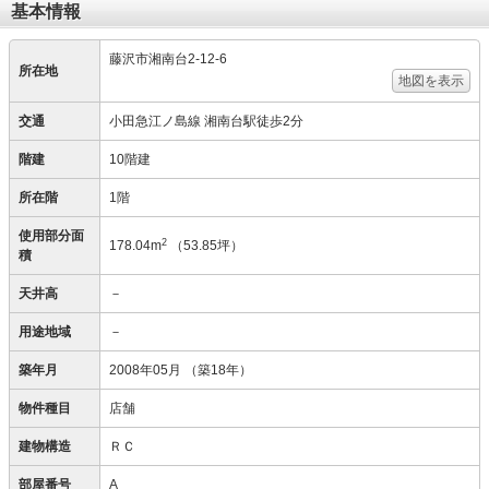
基本情報
藤沢市湘南台2-12-6
所在地
地図を表示
交通
小田急江ノ島線 湘南台駅徒歩2分
階建
10階建
所在階
1階
使用部分面
2
178.04m
（53.85坪）
積
天井高
－
用途地域
－
築年月
2008年05月
（築18年）
物件種目
店舗
建物構造
ＲＣ
部屋番号
A