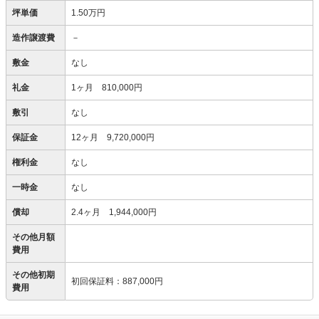
坪単価
1.50万円
造作譲渡費
－
敷金
なし
礼金
1ヶ月 810,000円
敷引
なし
保証金
12ヶ月 9,720,000円
権利金
なし
一時金
なし
償却
2.4ヶ月 1,944,000円
その他月額
費用
その他初期
初回保証料
：
887,000円
費用