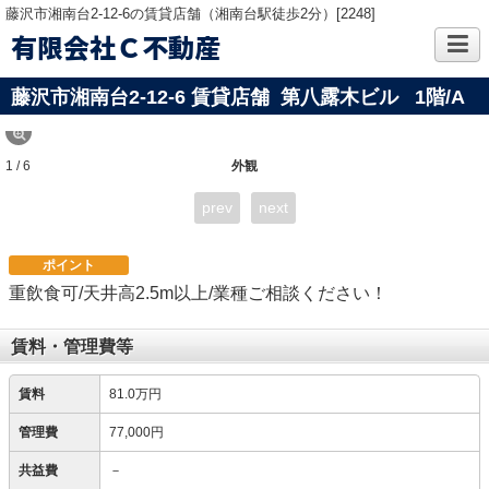
藤沢市湘南台2-12-6の賃貸店舗（湘南台駅徒歩2分）[2248]
有限会社Ｃ不動産
藤沢市湘南台2-12-6 賃貸店舗 第八露木ビル
1階/A
1 / 6
外観
prev
next
ポイント
重飲食可/天井高2.5m以上/業種ご相談ください！
賃料・管理費等
賃料
81.0万円
管理費
77,000円
共益費
－