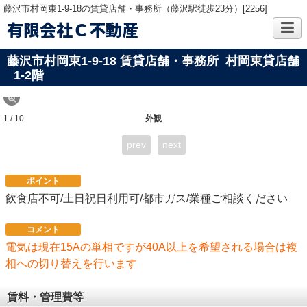
藤沢市村岡東1-9-18の賃貸店舗・事務所（藤沢駅徒歩23分）[2256]
有限会社Ｃ不動産
藤沢市村岡東1-9-18 賃貸店舗・事務所 村岡東貸店舗
1-2階
1 / 10
外観
prev
next
ポイント
飲食店不可/土日祝日利用可/都市ガス/業種ご相談ください
コメント
電気は現在15Aの単相ですが40A以上を希望される場合は複
相への切り替えを行います
賃料・管理費等