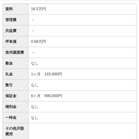
賃料
16.5万円
管理費
－
共益費
－
坪単価
0.66万円
造作譲渡費
－
敷金
なし
礼金
1ヶ月 165,000円
敷引
なし
保証金
6ヶ月 990,000円
権利金
なし
一時金
なし
その他月額
費用