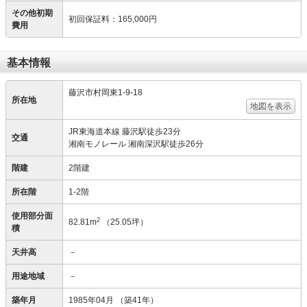
その他初期
初回保証料
：
165,000円
費用
基本情報
藤沢市村岡東1-9-18
所在地
地図を表示
JR東海道本線 藤沢駅徒歩23分
交通
湘南モノレール 湘南深沢駅徒歩26分
階建
2階建
所在階
1-2階
使用部分面
2
82.81m
（25.05坪）
積
天井高
－
用途地域
－
築年月
1985年04月
（築41年）