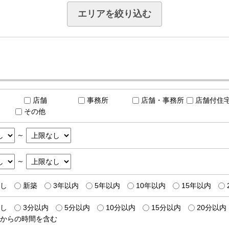
エリアを絞り込む
店舗
事務所
店舗・事務所
店舗付住
その他
～
～
し
新築
3年以内
5年以内
10年以内
15年以内
し
3分以内
5分以内
10分以内
15分以内
20分以内
からの時間を含む