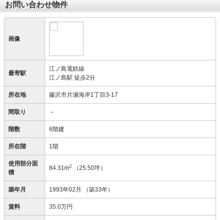
お問い合わせ物件
画像
江ノ島電鉄線
最寄駅
江ノ島駅 徒歩2分
所在地
藤沢市片瀬海岸1丁目3-17
間取り
－
階数
6階建
所在階
1階
使用部分面
2
84.31m
（25.50坪）
積
築年月
1993年02月
（築33年）
賃料
35.0万円