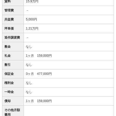
賃料
15.9万円
管理費
－
共益費
5,000円
坪単価
1.21万円
造作譲渡費
－
敷金
なし
礼金
1ヶ月 159,000円
敷引
なし
保証金
3ヶ月 477,000円
権利金
なし
一時金
なし
償却
1ヶ月 159,000円
その他月額
費用