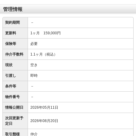
管理情報
契約期間
－
更新料
1ヶ月 159,000円
保険等
必要
仲介手数料
1.1ヶ月（税込）
現状
空き
引渡し
即時
条件等
－
物件番号
－
情報公開日
2026年05月11日
次回更新予
2026年08月20日
定日
取引態様
仲介