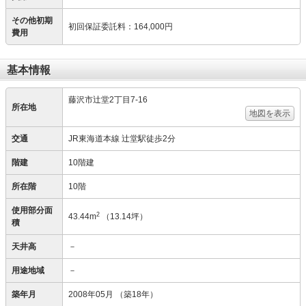
その他初期
初回保証委託料
：
164,000円
費用
基本情報
藤沢市辻堂2丁目7-16
所在地
地図を表示
交通
JR東海道本線 辻堂駅徒歩2分
階建
10階建
所在階
10階
使用部分面
2
43.44m
（13.14坪）
積
天井高
－
用途地域
－
築年月
2008年05月
（築18年）