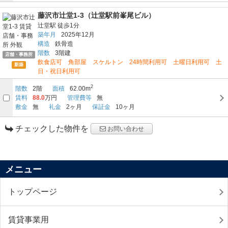
藤沢市辻堂1-3（辻堂駅前峯尾ビル）
辻堂駅
徒歩1分
築年月
2025年12月
構造
鉄骨造
階数
3階建
店舗・事務所
飲食店可 角部屋 スケルトン 24時間利用可 土曜日利用可 土
新築
日・祝日利用可
2
階数
2階
面積
62.00m
賃料
88.0
万円
管理費等
無
敷金
無
礼金
2ヶ月
保証金
10ヶ月
チェックした物件を
お問い合わせ
メニュー
トップページ
賃貸事業用