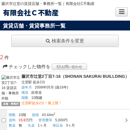
藤沢市辻堂の賃貸店舗・事務所一覧｜有限会社C不動産
有限会社Ｃ不動産
賃貸店舗・賃貸事務所一覧
検索条件を変更
2
件
チェックした物件を
お問い合わせ
藤沢市辻堂2丁目7-16（SHONAN SAKURAI BUILLDING）
辻堂駅
徒歩2分
築年月
2008年05月
(築18年)
構造
鉄骨造
階数
10階建
辻堂駅徒歩2分！最上階！
店舗・事務所
2
階数
10階
面積
43.44m
賃料
15.9
万円
管理費等
5,000円
敷金
無
礼金
1ヶ月
保証金
3ヶ月