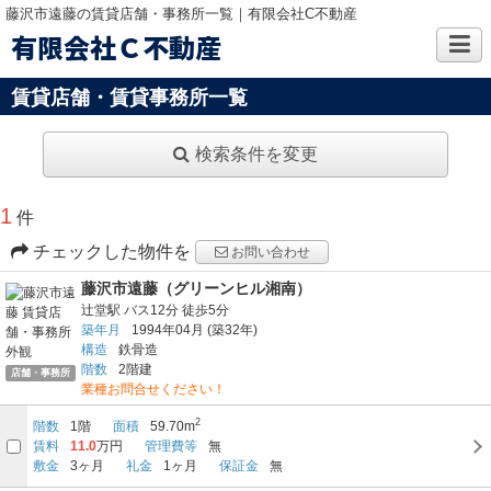
藤沢市遠藤の賃貸店舗・事務所一覧｜有限会社C不動産
有限会社Ｃ不動産
賃貸店舗・賃貸事務所一覧
検索条件を変更
1
件
チェックした物件を
お問い合わせ
藤沢市遠藤（グリーンヒル湘南）
辻堂駅
バス12分
徒歩5分
築年月
1994年04月
(築32年)
構造
鉄骨造
階数
2階建
店舗・事務所
業種お問合せください！
2
階数
1階
面積
59.70m
賃料
11.0
万円
管理費等
無
敷金
3ヶ月
礼金
1ヶ月
保証金
無