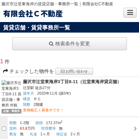
藤沢市辻堂東海岸の賃貸店舗・事務所一覧｜有限会社C不動産
有限会社Ｃ不動産
賃貸店舗・賃貸事務所一覧
検索条件を変更
1
件
チェックした物件を
お問い合わせ
藤沢市辻堂東海岸3丁目8-11（辻堂東海岸貸店舗）
辻堂駅
徒歩27分
築年月
2020年11月
(築5年)
構造
ＲＣ
階数
2階建
業種幅広く募集中です！
店舗・事務所
2
階数
1-2階
面積
172.37m
賃料
63.8
万円
管理費等
無
敷金
無
礼金
1ヶ月
保証金
2ヶ月