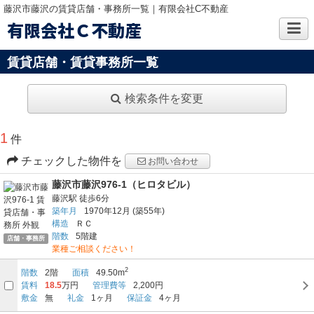
藤沢市藤沢の賃貸店舗・事務所一覧｜有限会社C不動産
有限会社Ｃ不動産
賃貸店舗・賃貸事務所一覧
検索条件を変更
1
件
チェックした物件を
お問い合わせ
藤沢市藤沢976-1（ヒロタビル）
藤沢駅
徒歩6分
築年月
1970年12月
(築55年)
構造
ＲＣ
階数
5階建
店舗・事務所
業種ご相談ください！
2
階数
2階
面積
49.50m
賃料
18.5
万円
管理費等
2,200円
敷金
無
礼金
1ヶ月
保証金
4ヶ月